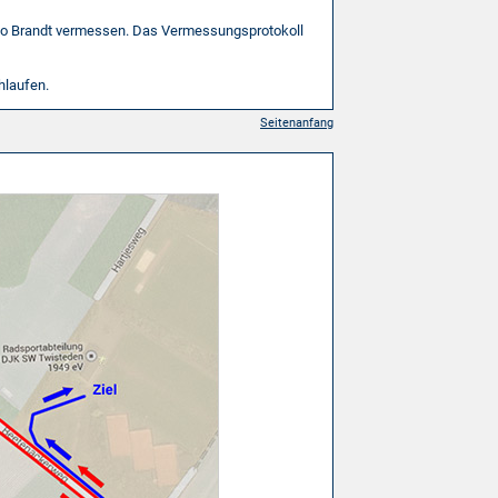
do Brandt vermessen. Das Vermessungs­proto­koll
hlaufen.
Seitenanfang