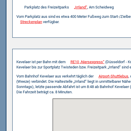
Parkplatz des Freizeitparks
„Irrland“
, Am Scheidweg
Vom Parkplatz aus sind es etwa 400 Meter Fußweg zum Start-/Zielbe
Streckenplan
verfügbar.
Mit Bahn und Bus
Kevelaer ist per Bahn mit dem
RE10 „Niersexpress“
(Düsseldorf - K
Kevelaer bis zur Sportplatz Twisteden bzw. Freizeitpark „Irrland“ sind 
Vom Bahnhof Kevelaer aus verkehrt täglich der
Airport-Shuttlebus
,
(Weeze) verbindet. Die Haltestelle „Irrland“ liegt in unmittelbarer Nähe
Sonntags), letzte passende Abfahrt ist um 8:48 ab Bahnhof Kevelaer
Die Fahrzeit beträgt ca. 8 Minuten.