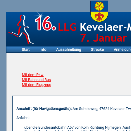
Start
Info
Ausschreibung
Strecke
Anmeldun
Mit dem Pkw
Mit Bahn und Bus
Mit dem Flugzeug
Routenplaner Pkw
Anschrift (für Navigationsgeräte):
Am Scheidweg, 47624 Kevelaer-Tw
Anfahrt:
über die Bundesautobahn A57 von Köln Richtung Nijmegen, Aus