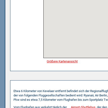
Größere Kartenansicht
Mit dem Flugzeug
Etwa 6 Kilometer von Kevelaer entfernt befindet sich der Regionalflu
der von folgenden Fluggesellschaften bedient wird: Ryanair, Air Berli
Pkw sind es etwa 7,5 Kilometer vom Flughafen bis zum Sportplatz Twis
Vom Flughafen aus verkehrt täglich der
Airport-Shuttlebus
, der den