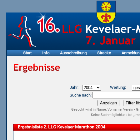
Start
Info
Ausschreibung
Strecke
Anmeldun
Jahr:
Wertung:
Suche nach:
Gesucht wird in Name, Vorname, Verein - Gr
Keine Suchmöglichkeit bei „Imm
Ergebnisliste 2. LLG Kevelaer-Marathon 2004