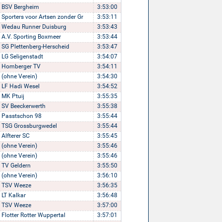
BSV Bergheim
3:53:00
Sporters voor Artsen zonder Gr
3:53:11
Wedau Runner Duisburg
3:53:43
A.V. Sporting Boxmeer
3:53:44
SG Plettenberg-Herscheid
3:53:47
LG Seligenstadt
3:54:07
Homberger TV
3:54:11
(ohne Verein)
3:54:30
LF Hadi Wesel
3:54:52
MK Ptuij
3:55:35
SV Beeckerwerth
3:55:38
Passtschon 98
3:55:44
TSG Grossburgwedel
3:55:44
Alfterer SC
3:55:45
(ohne Verein)
3:55:46
(ohne Verein)
3:55:46
TV Geldern
3:55:50
(ohne Verein)
3:56:10
TSV Weeze
3:56:35
LT Kalkar
3:56:48
TSV Weeze
3:57:00
Flotter Rotter Wuppertal
3:57:01