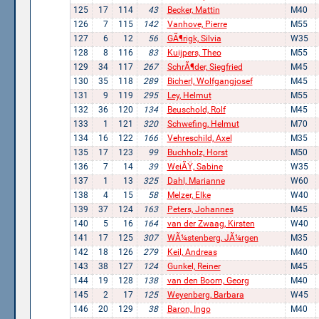
125
17
114
43
Becker, Mattin
M40
126
7
115
142
Vanhove, Pierre
M55
127
6
12
56
GÃ¶rigk, Silvia
W35
128
8
116
83
Kuijpers, Theo
M55
129
34
117
267
SchrÃ¶der, Siegfried
M45
130
35
118
289
Bicherl, Wolfgangjosef
M45
131
9
119
295
Ley, Helmut
M55
132
36
120
134
Beuschold, Rolf
M45
133
1
121
320
Schwefing, Helmut
M70
134
16
122
166
Vehreschild, Axel
M35
135
17
123
99
Buchholz, Horst
M50
136
7
14
39
WeiÃŸ, Sabine
W35
137
1
13
325
Dahl, Marianne
W60
138
4
15
58
Melzer, Elke
W40
139
37
124
163
Peters, Johannes
M45
140
5
16
164
van der Zwaag, Kirsten
W40
141
17
125
307
WÃ¼stenberg, JÃ¼rgen
M35
142
18
126
279
Keil, Andreas
M40
143
38
127
124
Gunkel, Reiner
M45
144
19
128
138
van den Boom, Georg
M40
145
2
17
125
Weyenberg, Barbara
W45
146
20
129
38
Baron, Ingo
M40