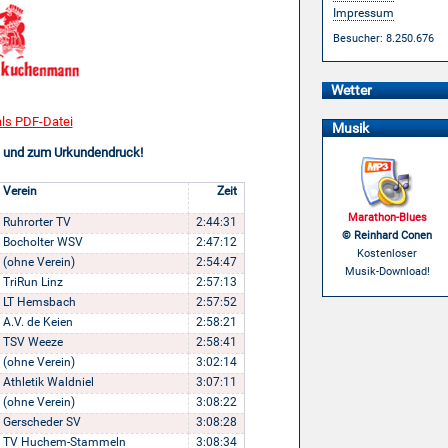
Impressum
Besucher: 8.250.676
Wetter
als PDF-Datei
Musik
ge und zum Urkundendruck!
Verein
Zeit
Marathon-Blues
Ruhrorter TV
2:44:31
© Reinhard Conen
Bocholter WSV
2:47:12
Kostenloser
(ohne Verein)
2:54:47
Musik-Download!
TriRun Linz
2:57:13
LT Hemsbach
2:57:52
A.V. de Keien
2:58:21
TSV Weeze
2:58:41
(ohne Verein)
3:02:14
Athletik Waldniel
3:07:11
(ohne Verein)
3:08:22
Gerscheder SV
3:08:28
TV Huchem-Stammeln
3:08:34