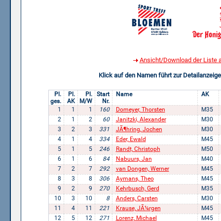
Ansicht/Download der Liste 
Klick auf den Namen führt zur Detailanzei
Pl.
Pl.
Pl.
Start
Name
AK
ges.
AK
M/W
Nr.
1
1
1
160
Domeyer, Thorsten
M35
2
1
2
60
Janitzki, Alexander
M30
3
2
3
331
JÃ¶hring, Jochen
M30
4
1
4
334
Eder, Ewald
M45
5
1
5
246
Randt, Christoph
M50
6
1
6
84
Nabuurs, Jan
M40
7
2
7
292
van Dongen, Werner
M45
8
3
8
306
Aymans, Theo
M45
9
2
9
270
Kehrbusch, Gerd
M35
10
3
10
8
Anders, Carsten
M30
11
4
11
221
Krause, JÃ¼rgen
M45
12
5
12
271
Lorenz, Michael
M45