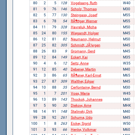
80
2
5
128
Vogelsang, Ruth
W40
81
9
76
146
Scholz, Thomas
M30
82
5
77
130
Steingass, Josef
M55
83
6
78
54
RÃ¶ttger, Werner
M55
84
11
79
328
Havreluk, Micha
M50
85
24
80
155
Wiegandt, Holger
M45
86
12
81
82
Neumann, Helmut
M50
87
25
82
305
Schmidt, JÃ¼rgen
M45
88
26
83
9
Gromann, Gerd
M45
89
12
84
149
Eckert, Kai
M35
90
4
6
12
Seitz, Anne
W35
91
12
85
40
Debener, Martin
M40
92
3
86
65
RÃ¶sner, Karl-Ernst
M65
93
27
87
309
Walther, Edgar
M45
94
10
88
35
Cerfontaine, Bernd
M30
95
1
7
201
Voss, Maria
W45
96
13
89
143
Thockok, Johannes
M40
97
5
90
30
Diekow, Arne
MHK
98
14
91
148
Stalinski, Dirk
M40
99
28
92
261
Schuma, Udo
M45
100
1
8
263
Eicker, Sigrid
W50
101
3
93
66
Henke, Volkmar
M60