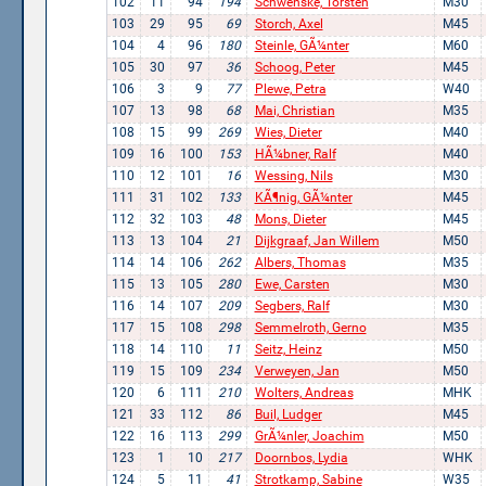
102
11
94
194
Schwenske, Torsten
M30
103
29
95
69
Storch, Axel
M45
104
4
96
180
Steinle, GÃ¼nter
M60
105
30
97
36
Schoog, Peter
M45
106
3
9
77
Plewe, Petra
W40
107
13
98
68
Mai, Christian
M35
108
15
99
269
Wies, Dieter
M40
109
16
100
153
HÃ¼bner, Ralf
M40
110
12
101
16
Wessing, Nils
M30
111
31
102
133
KÃ¶nig, GÃ¼nter
M45
112
32
103
48
Mons, Dieter
M45
113
13
104
21
Dijkgraaf, Jan Willem
M50
114
14
106
262
Albers, Thomas
M35
115
13
105
280
Ewe, Carsten
M30
116
14
107
209
Segbers, Ralf
M30
117
15
108
298
Semmelroth, Gerno
M35
118
14
110
11
Seitz, Heinz
M50
119
15
109
234
Verweyen, Jan
M50
120
6
111
210
Wolters, Andreas
MHK
121
33
112
86
Buil, Ludger
M45
122
16
113
299
GrÃ¼nler, Joachim
M50
123
1
10
217
Doornbos, Lydia
WHK
124
5
11
41
Strotkamp, Sabine
W35