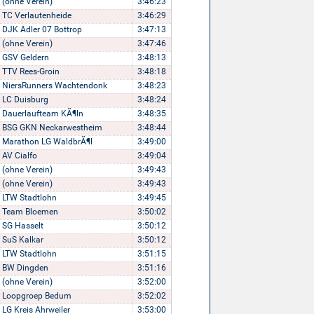
(ohne Verein)
3:46:23
TC Verlautenheide
3:46:29
DJK Adler 07 Bottrop
3:47:13
(ohne Verein)
3:47:46
GSV Geldern
3:48:13
TTV Rees-Groin
3:48:18
NiersRunners Wachtendonk
3:48:23
LC Duisburg
3:48:24
Dauerlaufteam KÃ¶ln
3:48:35
BSG GKN Neckarwestheim
3:48:44
Marathon LG WaldbrÃ¶l
3:49:00
AV Cialfo
3:49:04
(ohne Verein)
3:49:43
(ohne Verein)
3:49:43
LTW Stadtlohn
3:49:45
Team Bloemen
3:50:02
SG Hasselt
3:50:12
SuS Kalkar
3:50:12
LTW Stadtlohn
3:51:15
BW Dingden
3:51:16
(ohne Verein)
3:52:00
Loopgroep Bedum
3:52:02
LG Kreis Ahrweiler
3:53:00