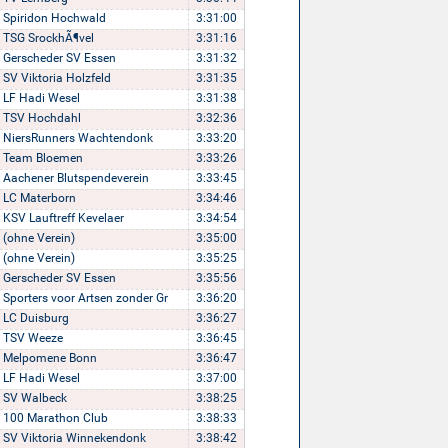
Spiridon Hochwald
3:31:00
TSG SrockhÃ¶vel
3:31:16
Gerscheder SV Essen
3:31:32
SV Viktoria Holzfeld
3:31:35
LF Hadi Wesel
3:31:38
TSV Hochdahl
3:32:36
NiersRunners Wachtendonk
3:33:20
Team Bloemen
3:33:26
Aachener Blutspendeverein
3:33:45
LC Materborn
3:34:46
KSV Lauftreff Kevelaer
3:34:54
(ohne Verein)
3:35:00
(ohne Verein)
3:35:25
Gerscheder SV Essen
3:35:56
Sporters voor Artsen zonder Gr
3:36:20
LC Duisburg
3:36:27
TSV Weeze
3:36:45
Melpomene Bonn
3:36:47
LF Hadi Wesel
3:37:00
SV Walbeck
3:38:25
100 Marathon Club
3:38:33
SV Viktoria Winnekendonk
3:38:42