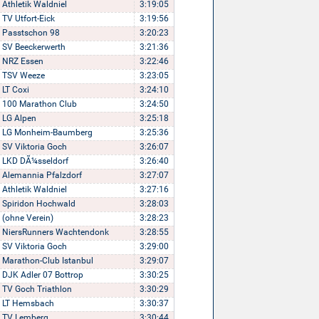
Athletik Waldniel
3:19:05
TV Utfort-Eick
3:19:56
Passtschon 98
3:20:23
SV Beeckerwerth
3:21:36
NRZ Essen
3:22:46
TSV Weeze
3:23:05
LT Coxi
3:24:10
100 Marathon Club
3:24:50
LG Alpen
3:25:18
LG Monheim-Baumberg
3:25:36
SV Viktoria Goch
3:26:07
LKD DÃ¼sseldorf
3:26:40
Alemannia Pfalzdorf
3:27:07
Athletik Waldniel
3:27:16
Spiridon Hochwald
3:28:03
(ohne Verein)
3:28:23
NiersRunners Wachtendonk
3:28:55
SV Viktoria Goch
3:29:00
Marathon-Club Istanbul
3:29:07
DJK Adler 07 Bottrop
3:30:25
TV Goch Triathlon
3:30:29
LT Hemsbach
3:30:37
TV Lemberg
3:30:44