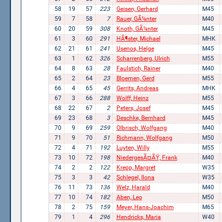
58
19
57
223
Geisen, Gerhard
M45
59
7
58
7
Rauer, GÃ¼nter
M40
60
20
59
308
Knoth, GÃ¼nter
M45
61
3
60
291
HÃ¶ster, Michael
MHK
62
21
61
241
Usenos, Helge
M45
63
1
62
326
Scharrenberg, Ulrich
M55
64
8
63
28
Faulstich, Rainer
M40
65
2
64
23
Bloemen, Gerd
M55
66
4
65
45
Gerrits, Andreas
MHK
67
3
66
288
Wolff, Heinz
M55
68
22
67
2
Peters, Josef
M45
69
23
68
3
Deschke, Bernhard
M45
70
9
69
259
Olbrisch, Wolfgang
M40
71
9
70
51
Richmann, Wolfgang
M50
72
4
71
192
Luyten, Willy
M55
73
10
72
198
NiedergesÃ¤ÃŸ, Frank
M40
74
2
2
122
Krepp, Margret
W35
75
3
3
42
Schlegel, Ilona
W35
76
11
73
136
Welz, Harald
M40
77
10
74
182
Aben, Leo
M50
78
2
75
159
Meyer, Hans-Joachim
M65
79
1
4
296
Hendricks, Maria
W40