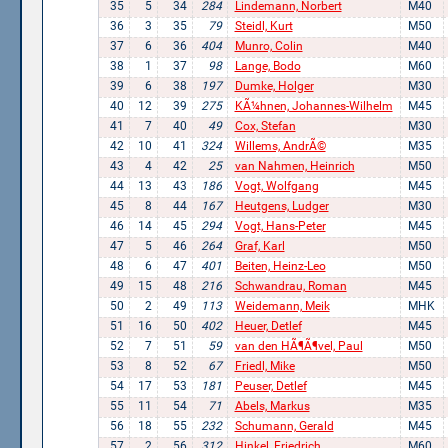
35
5
34
284
Lindemann, Norbert
M40
36
3
35
79
Steidl, Kurt
M50
37
6
36
404
Munro, Colin
M40
38
1
37
98
Lange, Bodo
M60
39
6
38
197
Dumke, Holger
M30
40
12
39
275
KÃ¼hnen, Johannes-Wilhelm
M45
41
7
40
49
Cox, Stefan
M30
42
10
41
324
Willems, AndrÃ©
M35
43
4
42
25
van Nahmen, Heinrich
M50
44
13
43
186
Vogt, Wolfgang
M45
45
8
44
167
Heutgens, Ludger
M30
46
14
45
294
Vogt, Hans-Peter
M45
47
5
46
264
Graf, Karl
M50
48
6
47
401
Beiten, Heinz-Leo
M50
49
15
48
216
Schwandrau, Roman
M45
50
2
49
113
Weidemann, Meik
MHK
51
16
50
402
Heuer, Detlef
M45
52
7
51
59
van den HÃ¶Ã¶vel, Paul
M50
53
8
52
67
Friedl, Mike
M50
54
17
53
181
Peuser, Detlef
M45
55
11
54
71
Abels, Markus
M35
56
18
55
232
Schumann, Gerald
M45
57
2
56
312
Hinkel, Friedrich
M60