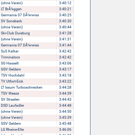
(ohne Verein)
3:40:12
LT BrÃ¼ggen
3:40:21
Germania 07 DÃ¼rwiss
3:40:25
SV Sonsbeck
3:40:30
(ohne Verein)
3:40:44
Ski-Club Duisburg
3:41:28
(ohne Verein)
3:41:31
Germania 07 DÃ¼rwiss
3:41:44
SuS Kalkar
3:42:42
Triminators
3:42:42
SG Hasselt
3:43:06
GSV Geldern
3:43:17
TSV Hochdahl
3:43:18
TV Utfort-Eick
3:43:22
LT Issum Turboschnecken
3:44:28
TSV Weeze
3:44:39
SV Straelen
3:44:43
DSD Laufadler
3:44:48
(ohne Verein)
3:44:50
(ohne Verein)
3:45:39
GSV Geldern
3:45:48
LG Rheine-Elte
3:46:06