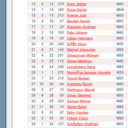
13
6
13
319
Klotz, Stefan
M45
14
1
14
189
Exner, Daniel
MHK
15
3
15
212
Kremer, Jodi
M35
16
4
16
57
Baudek, Gerald
M35
17
7
17
29
Klaassen, Andreas
M45
18
2
18
105
Delp, Johann
M40
19
8
19
34
Lisken, Hermann
M45
20
5
20
240
GrÃ¶n, Hans
M35
21
6
21
145
Mehtief, Alexander
M35
22
4
22
251
Scheuringer, Michael
M30
23
3
23
110
Geiger, Matthias
M40
24
9
24
248
Langenberg, Hans
M45
25
1
1
272
NeinhÃ¼s-Janssen, Annette
W35
26
7
25
310
Tuncel, Burhan
M35
27
10
26
64
Kolodzey, Rainer
M45
28
5
27
73
Hartmann, Marcel
M30
29
8
28
55
Schax, Manfred
M35
30
4
29
253
Kamps, Werner
M40
31
11
30
19
Sachs, Ralph
M45
32
9
31
97
Rohn, Karsten
M35
33
2
32
53
Fritsch, Franz
M50
34
1
33
137
SchÃ¤fers, Gottfried
M65