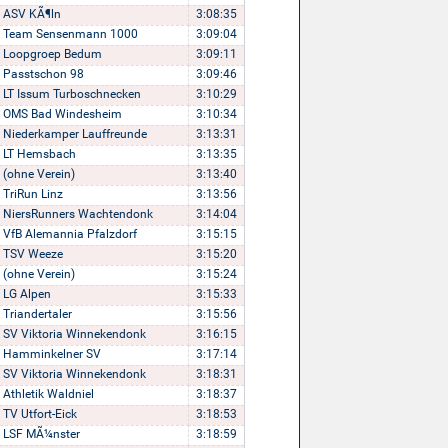
ASV KÃ¶ln
3:08:35
Team Sensenmann 1000
3:09:04
Loopgroep Bedum
3:09:11
Passtschon 98
3:09:46
LT Issum Turboschnecken
3:10:29
OMS Bad Windesheim
3:10:34
Niederkamper Lauffreunde
3:13:31
LT Hemsbach
3:13:35
(ohne Verein)
3:13:40
TriRun Linz
3:13:56
NiersRunners Wachtendonk
3:14:04
VfB Alemannia Pfalzdorf
3:15:15
TSV Weeze
3:15:20
(ohne Verein)
3:15:24
LG Alpen
3:15:33
Triandertaler
3:15:56
SV Viktoria Winnekendonk
3:16:15
Hamminkelner SV
3:17:14
SV Viktoria Winnekendonk
3:18:31
Athletik Waldniel
3:18:37
TV Utfort-Eick
3:18:53
LSF MÃ¼nster
3:18:59