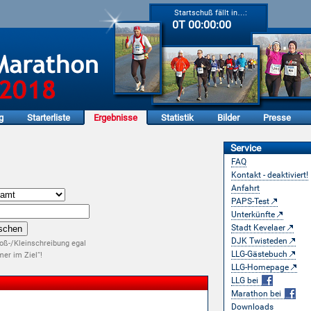
Startschuß fällt in…:
0T 00:00:00
g
Starterliste
Ergebnisse
Statistik
Bilder
Presse
Service
FAQ
Kontakt - deaktiviert!
Anfahrt
PAPS-Test
Unterkünfte
Stadt Kevelaer
DJK Twisteden
oß-/Kleinschreibung egal
LLG-Gästebuch
er im Ziel“!
LLG-Homepage
LLG bei
Marathon bei
Downloads